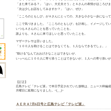
「また来てみる？」「はい、大丈夫そう」とＡさんの表情がほころびま
「次は少しお話をしてみますか？」「はい、ぜひ」
「こころのともしび」がＡさんにとっての、大きな小さな一歩になって
ここで気づきました。「こころのともしび」を計画し、イメージしてい
いつもＡさんのことを思っていたことを。
誰よりも、Ａさんに来てほしいと思っていたことを。
マザーテレサは言いました。
「１００人を助けることはできなくても、１人ならできるでしょ。」
“助ける”なんておおげさなことはできないが、
いっぺんに１００人に寄り添うことはできないが、１人への寄り添いが
【訂正】
広島テレビ「テレビ派」で本日予定されていた放映は、ニュース枠編成
月曜日に延期になりました。<(_ _)>
ＡＥＲＡ7月6日号と広島テレビ「テレビ派」