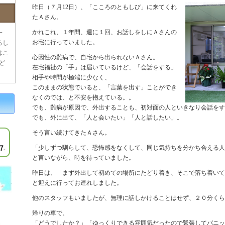
昨日（７月12日）、「こころのともしび」に来てくれ
たＡさん。
かれこれ、１年間、週に１回、お話しをしにＡさんの
一
お宅に行っていました。
ろし
はこ
心因性の難病で、自宅から出られないＡさん。
ど
在宅福祉の「手」は届いているけど、「会話をする」
相手や時間が極端に少なく、
このままの状態でいると、「言葉を出す」ことができ
なくのでは、と不安を抱えている。。
でも、難病が原因で、外出することも、初対面の人といきなり会話を
でも、外に出て、「人と会いたい」「人と話したい」。
そう言い続けてきたＡさん。
「少しずつ馴らして、恐怖感をなくして、同じ気持ちを分かち合える人
と言いながら、時を待っていました。
昨日は、「まず外出して初めての場所にたどり着き、そこで落ち着いて
と迎えに行ってお連れしました。
他のスタッフもいましたが、無理に話しかけることはせず、２０分く
帰りの車で、
「どうでしたか？」「ゆっくりできる雰囲気だったので緊張してパニッ