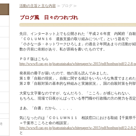
活動の主旨と主な内容
≫ ブログ ≫
ブログ風 日々のつれづれ
先日、インターネット上でも公開された「平成２６年度 内閣府「自殺対
「ＣＯＬＵＭＮ１６ 遺族支援の取り組みについて」という題名で
「小さな一歩・ネットワークひろしま」の過去２年間あまりの活動が紹
数か月前に依頼があり、私が原稿を書いたものです。
ＰＤＦ版はこちら
http://www8.cao.go.jp/jisatsutaisaku/whitepaper/w-2015/pdf/honbun/pdf/2-2-8.p
発表前の冊子が届いたので、他の頁も読んでみました。
第１章「自殺の現状」。自殺に関する統計をいろいろな角度でまとめた
第２章「自殺対策の基本的な枠組みと実施状況」。国の自殺対策を列挙
大変な文字量なのですが、なんだろう、「こころ」が感じられない。
もちろん、現場で日夜がんばっている専門職や行政職の方の努力を否定
まあ、「白書」だから、、、、、
気になったのは「ＣＯＬＵＭＮ１１ 相談窓口における取組【千葉県千
＝千葉市こころと命の相談室」
終
http://www8.cao.go.jp/jisatsutaisaku/whitepaper/w-2015/pdf/honbun/pdf/2-2-6-2
と