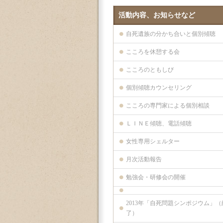
活動内容、お知らせなど
自死遺族の分かち合いと個別傾聴
こころを休憩する会
こころのともしび
個別傾聴カウンセリング
こころの専門家による個別相談
ＬＩＮＥ傾聴、電話傾聴
女性専用シェルター
月次活動報告
勉強会・研修会の開催
2013年「自死問題シンポジウム」（
了）