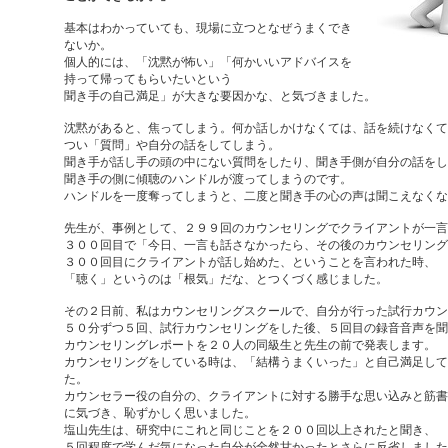
基本はわかっていても、現場に立つとなぜうまくでき
ないか。
個人的には、「沈黙が怖い」「何かいいアドバイスを
持って帰ってもらいたいという
聞き手の自己満足」が大きな要因かな、と気づきました。
沈黙があると、焦ってしまう。何か話しかけなくては、話を続けなくて
つい「質問」や自分の話をしてしまう。
聞き手が話し手の頭の中にない質問をしたり、聞き手側が自分の話をし
聞き手の側に傾聴のハンドルが渡ってしまうのです。
ハンドルを一度奪ってしまうと、二度と聞き手の心の声は聞こえなくな
先生が、事例として、２９９回のカウンセリングでクライアントが一言
３００回目で「今日、一言も話さなかったら、その後のカウンセリング
３００回目にクライアントが話し始めた、ということを言われた時、
「聴く」というのは「根気」だな、とつくづく感じました。
その２日前、私はカウンセリングスクールで、自分が行った試行カウン
５０分ずつ５回、試行カウンセリングをした後、５回目の録音音声を聞
カウンセリングレポートを２０人の同級生と先生の前で発表します。
カウンセリングをしている時は、「結構うまくいった」と自己満足し
た。
カウンセラー役の自分の、クライアントに対する勝手な思い込みと筋書
に気づき、恥ずかしく思いました。
塩山先生は、研究中にこれと同じことを２００回以上されたと聞き、
５回程度で学んだ気になった自分が全然甘かったとさらに反省しました