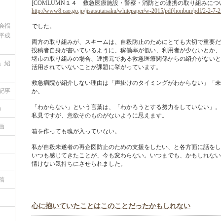
[COMLUMN１４ 救急医療施設・警察・消防との連携の取り組みに
http://www8.cao.go.jp/jisatsutaisaku/whitepaper/w-2015/pdf/honbun/pdf/2-2-7-2
会福
でした。
平成
両方の取り組みが、スキームは、自殺防止のためにとても大切で重要だ
投稿者自身が書いているように、稼働率が低い、利用者が少ないとか、
堺市の取り組みの場合、連携元である救急医療関係からの紹介がないと
」紹
活用されていないことが課題に挙がっています。
救急病院が紹介しない理由は「声掛けのタイミングがわからない」「未
記事
か。
「わからない」という言葉は、「わかろうとする努力をしていない」。
）
私見ですが、意欲そのものがないように思えます。
画
箱を作っても魂が入っていない。
私が自殺未遂者の再企図防止のための支援をしたい、と各方面に話をし
いつも感じてきたことが、今も変わらない。いつまでも、かもしれない
情けない気持ちにさせられました。
稿
心に抱いていたことはこのことだったかもしれない