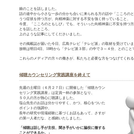
娘のことを話しました。
話の途中から小さな一歩の分かち合いに来られる方の話や「こころのと
うつ症状を持つ方が、向精神薬に対する不安を強く持っていること、
今度、「こころのともしび」でも、そういった向精神薬に不安を持つ方
とを話したところ、
上のような記事にしてくださいました。
その掲載誌が届いた今日、広島テレビ「テレビ派」の取材を受けていま
放映は明日4日、18時から「テレビ派３部」の中で３～４分、とのこと
これらのメディアの方々の働きが、私たちと必要な方をつなげてくれる
傾聴カウンセリング実践講座を終えて
先週の土曜日（６月２７日）に開催した「傾聴カウン
セリング実践講座」は定員一杯の参加となり、
５０人の方が熱心に聴講しました。
塩山先生のお話は分かりやすく、かつ、核心をついた
ポイントの強調や、
長年の研究や現場経験に基づくお話もあって、さすが
の第一人者だな、と感銘いたしました。
「傾聴は話し手が主役、聞き手がいかに脇役に徹する
ことができるか。」