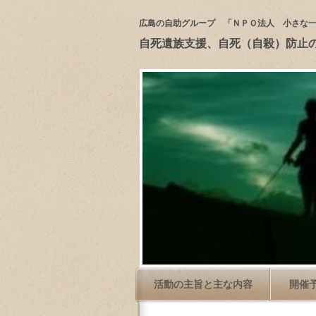
広島の自助グループ 「ＮＰＯ法人 小さな
自死遺族支援、自死（自殺）防止
活動の主旨と主な内容
開催