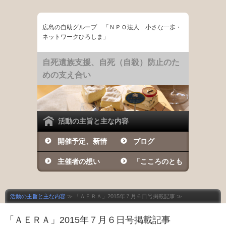
広島の自助グループ 「ＮＰＯ法人 小さな一歩・
ネットワークひろしま」
自死遺族支援、自死（自殺）防止のた
めの支え合い
活動の主旨と主な内容
開催予定、新情
ブログ
報など
主催者の想い
「こころのとも
しび」の日々
活動の主旨と主な内容
≫ 「ＡＥＲＡ」2015年７月６日号掲載記事 ≫
「ＡＥＲＡ」2015年７月６日号掲載記事