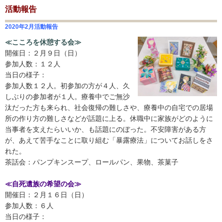
活動報告
2020年2月活動報告
≪
こころを休憩する会
≫
開催日：２月９日（日）
参加人数：１２人
当日の様子：
参加人数１２人。初参加の方が４人、久
しぶりの参加者が１人。療養中でご無沙
汰だった方も来られ、社会復帰の難しさや、療養中の自宅での居場
所の作り方の難しさなどが話題に上る。休職中に家族がどのように
当事者を支えたらいいか、も話題にのぼった。不安障害がある方
が、あえて苦手なことに取り組む「暴露療法」についてお話しをさ
れた。
茶話会：パンプキンスープ、ロールパン、果物、茶菓子
≪
自死遺族の希望の会
≫
開催日：２月１６日（日）
参加人数：６人
当日の様子：