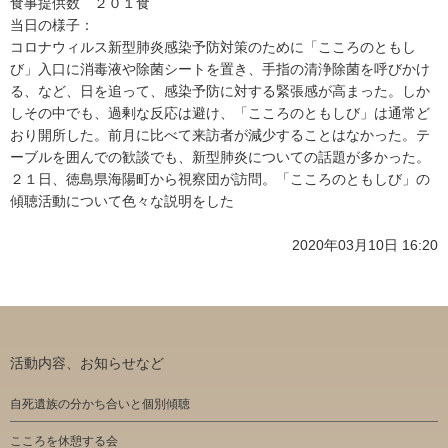
食事提供数 ２０１食
当日の様子：
コロナウィルス新型肺炎感染予防対策のために「こころのともし
び」入口に消毒液や除菌シートを置き、手指の清浄除菌を呼びかけ
る、など、日を追って、感染予防に対する緊張感が高まった。しか
しその中でも、過剰な反応は避け、「こころのともしび」は通常ど
おり開所した。前月に比べて来訪者が減少することはなかった。テ
ーブルを囲んでの歓談でも、新型肺炎についての話題が多かった。
２１日、徳島県海陽町から視察団が訪問。「こころのともしび」の
傾聴活動について色々な説明をした
2020年03月10日 16:20
活動内容、お知らせなど
自死遺族の分かち合いと個別傾聴
こころを休憩する会