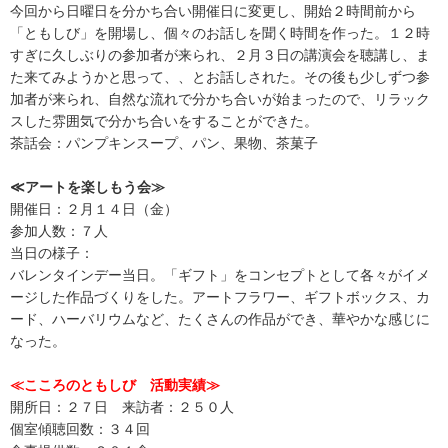
今回から日曜日を分かち合い開催日に変更し、開始２時間前から
「ともしび」を開場し、個々のお話しを聞く時間を作った。１２時
すぎに久しぶりの参加者が来られ、２月３日の講演会を聴講し、ま
た来てみようかと思って、、とお話しされた。その後も少しずつ参
加者が来られ、自然な流れで分かち合いが始まったので、リラック
スした雰囲気で分かち合いをすることができた。
茶話会：パンプキンスープ、パン、果物、茶菓子
≪アートを楽しもう会≫
開催日：２月１４日（金）
参加人数：７人
当日の様子：
バレンタインデー当日。「ギフト」をコンセプトとして各々がイメ
ージした作品づくりをした。アートフラワー、ギフトボックス、カ
ード、ハーバリウムなど、たくさんの作品ができ、華やかな感じに
なった。
≪
こころのともしび 活動実績≫
開所日：２７日 来訪者：２５０人
個室傾聴回数：３４回