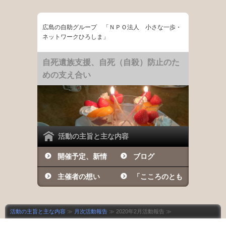
広島の自助グループ 「ＮＰＯ法人 小さな一歩・
ネットワークひろしま」
自死遺族支援、自死（自殺）防止のた
めの支え合い
活動の主旨と主な内容
開催予定、新情
ブログ
報など
主催者の想い
「こころのとも
しび」の日々
活動の主旨と主な内容
≫
月次活動報告
≫ 2020年2月活動報告 ≫