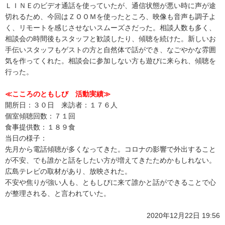
ＬＩＮＥのビデオ通話を使っていたが、通信状態が悪い時に声が途
切れるため、今回はＺＯＯＭを使ったところ、映像も音声も調子よ
く、リモートを感じさせないスムーズさだった。相談人数も多く、
相談会の時間後もスタッフと歓談したり、傾聴を続けた。新しいお
手伝いスタッフもゲストの方と自然体で話ができ、なごやかな雰囲
気を作ってくれた。相談会に参加しない方も遊びに来られ、傾聴を
行った。
≪
こころのともしび 活動実績
≫
開所日：３０日 来訪者：１７６人
個室傾聴回数：７１回
食事提供数：１８９食
当日の様子：
先月から電話傾聴が多くなってきた。コロナの影響で外出すること
が不安、でも誰かと話をしたい方が増えてきたためかもしれない。
広島テレビの取材があり、放映された。
不安や焦りが強い人も、ともしびに来て誰かと話ができることで心
が整理される、と言われていた。
2020年12月22日 19:56