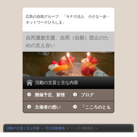
広島の自助グループ 「ＮＰＯ法人 小さな一歩・
ネットワークひろしま」
自死遺族支援、自死（自殺）防止のた
めの支え合い
活動の主旨と主な内容
開催予定、新情
ブログ
報など
主催者の想い
「こころのとも
しび」の日々
活動の主旨と主な内容
≫
月次活動報告
≫ １１月活動報告 ≫