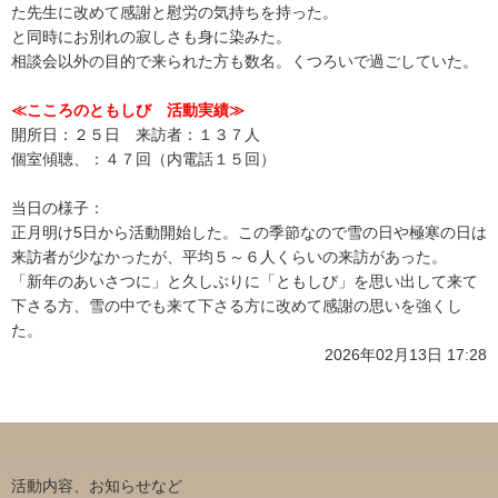
た先生に改めて感謝と慰労の気持ちを持った。
と同時にお別れの寂しさも身に染みた。
相談会以外の目的で来られた方も数名。くつろいで過ごしていた。
≪こころのともしび 活動実績≫
開所日：２５日 来訪者：１３７人
個室傾聴、：４７回（内電話１５回）
当日の様子：
正月明け5日から活動開始した。この季節なので雪の日や極寒の日は
来訪者が少なかったが、平均５～６人くらいの来訪があった。
「新年のあいさつに」と久しぶりに「ともしび」を思い出して来て
下さる方、雪の中でも来て下さる方に改めて感謝の思いを強くし
た。
2026年02月13日 17:28
活動内容、お知らせなど