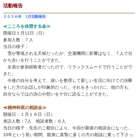
活動報告
２０２６年 1月活動報告
≪こころを休憩する会≫
開催日１月11日（日）
参加人数：７人
当日の様子：
雪が警戒される天候だったが、交通機関に影響はなく、７人で分
かち合いを行うことができた。
全員が参加経験者だったので、リラックスムードで行うことがで
きた。
今後の自分を考えて、迷いを整理して新しい生活に向けての決断
をした方のお話しが印象的だった。それをきっかけに、他の方も、
自分ならではの決心や想いを十分に語ることができた。
≪精神科医の相談会≫
開催日：１月１８日（日）
来訪人数：7人 相談者数：６人
当日の様子：先生のご都合により、今回が最後の相談会になった。
10年という長い期間、親身に真摯に多くの方の相談に乗って下さっ