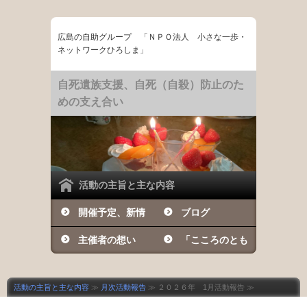
広島の自助グループ 「ＮＰＯ法人 小さな一歩・
ネットワークひろしま」
自死遺族支援、自死（自殺）防止のた
めの支え合い
活動の主旨と主な内容
開催予定、新情
ブログ
報など
主催者の想い
「こころのとも
しび」の日々
活動の主旨と主な内容
≫
月次活動報告
≫ ２０２６年 1月活動報告 ≫