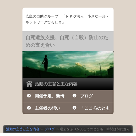
広島の自助グループ 「ＮＰＯ法人 小さな一歩・
ネットワークひろしま」
自死遺族支援、自死（自殺）防止のた
めの支え合い
活動の主旨と主な内容
開催予定、新情
ブログ
報など
主催者の想い
「こころのとも
しび」の日々
活動の主旨と主な内容
≫
ブログ
≫ 過去をふりかえるそのときも、時間は前に進ん