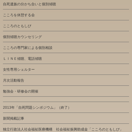
自死遺族の分かち合いと個別傾聴
こころを休憩する会
こころのともしび
個別傾聴カウンセリング
こころの専門家による個別相談
ＬＩＮＥ傾聴、電話傾聴
女性専用シェルター
月次活動報告
勉強会・研修会の開催
2013年「自死問題シンポジウム」（終了）
新聞掲載記事
独立行政法人社会福祉医療機構 社会福祉振興助成金「こころのともしび」