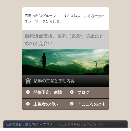
広島の自助グループ 「ＮＰＯ法人 小さな一歩・
ネットワークひろしま」
自死遺族支援、自死（自殺）防止のた
めの支え合い
活動の主旨と主な内容
開催予定、新情
ブログ
報など
主催者の想い
「こころのとも
しび」の日々
活動の主旨と主な内容
≫
ブログ
≫ 人は人の罪を赦せるのだろうか ≫