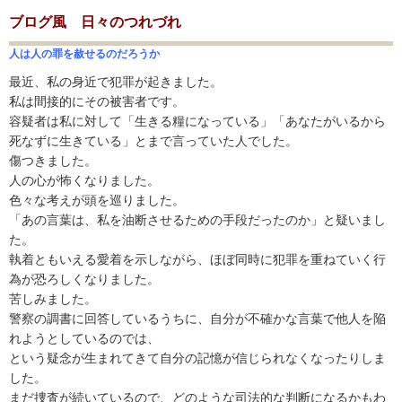
ブログ風 日々のつれづれ
人は人の罪を赦せるのだろうか
最近、私の身近で犯罪が起きました。
私は間接的にその被害者です。
容疑者は私に対して「生きる糧になっている」「あなたがいるから
死なずに生きている」とまで言っていた人でした。
傷つきました。
人の心が怖くなりました。
色々な考えが頭を巡りました。
「あの言葉は、私を油断させるための手段だったのか」と疑いまし
た。
執着ともいえる愛着を示しながら、ほぼ同時に犯罪を重ねていく行
為が恐ろしくなりました。
苦しみました。
警察の調書に回答しているうちに、自分が不確かな言葉で他人を陥
れようとしているのでは、
という疑念が生まれてきて自分の記憶が信じられなくなったりしま
した。
まだ捜査が続いているので、どのような司法的な判断になるかもわ