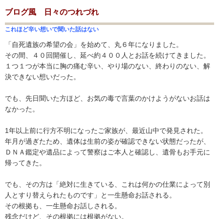
ブログ風 日々のつれづれ
これほど辛い想いで聞いた話はない
「自死遺族の希望の会」を始めて、丸６年になりました。
その間、４０回開催し、延べ約４００人とお話を続けてきました。
１つ１つが本当に胸の痛む辛い、やり場のない、終わりのない、解
決できない想いだった。
でも、先日聞いた方ほど、お気の毒で言葉のかけようがないお話は
なかった。
1年以上前に行方不明になったご家族が、最近山中で発見された。
年月が過ぎたため、遺体は生前の姿が確認できない状態だったが、
ＤＮＡ鑑定や遺品によって警察はご本人と確認し、遺骨もお手元に
帰ってきた。
でも、その方は「絶対に生きている、これは何かの仕業によって別
人とすり替えられたものです」と一生懸命お話される。
その根拠も、一生懸命お話しされる。
残念だけど、その根拠には根拠がない。