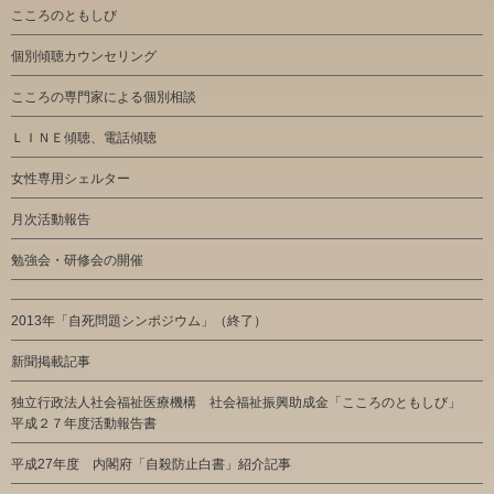
こころのともしび
個別傾聴カウンセリング
こころの専門家による個別相談
ＬＩＮＥ傾聴、電話傾聴
女性専用シェルター
月次活動報告
勉強会・研修会の開催
2013年「自死問題シンポジウム」（終了）
新聞掲載記事
独立行政法人社会福祉医療機構 社会福祉振興助成金「こころのともしび」
平成２７年度活動報告書
平成27年度 内閣府「自殺防止白書」紹介記事