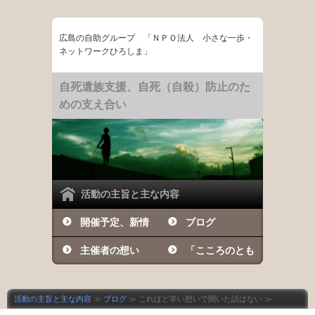
広島の自助グループ 「ＮＰＯ法人 小さな一歩・
ネットワークひろしま」
自死遺族支援、自死（自殺）防止のた
めの支え合い
活動の主旨と主な内容
開催予定、新情
ブログ
報など
主催者の想い
「こころのとも
しび」の日々
活動の主旨と主な内容
≫
ブログ
≫ これほど辛い想いで聞いた話はない ≫