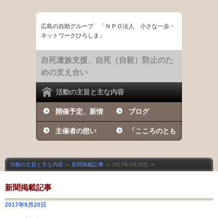
広島の自助グループ 「ＮＰＯ法人 小さな一歩・
ネットワークひろしま」
自死遺族支援、自死（自殺）防止のた
めの支え合い
活動の主旨と主な内容
開催予定、新情
ブログ
報など
主催者の想い
「こころのとも
しび」の日々
活動の主旨と主な内容
≫
新聞掲載記事
≫ 2017年9月20日 ≫
新聞掲載記事
2017年9月20日