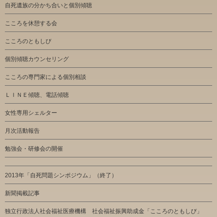
自死遺族の分かち合いと個別傾聴
こころを休憩する会
こころのともしび
個別傾聴カウンセリング
こころの専門家による個別相談
ＬＩＮＥ傾聴、電話傾聴
女性専用シェルター
月次活動報告
勉強会・研修会の開催
2013年「自死問題シンポジウム」（終了）
新聞掲載記事
独立行政法人社会福祉医療機構 社会福祉振興助成金「こころのともしび」