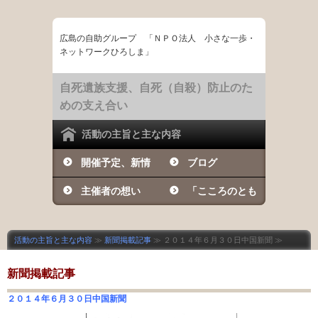
広島の自助グループ 「ＮＰＯ法人 小さな一歩・
ネットワークひろしま」
自死遺族支援、自死（自殺）防止のた
めの支え合い
活動の主旨と主な内容
開催予定、新情
ブログ
報など
主催者の想い
「こころのとも
しび」の日々
活動の主旨と主な内容
≫
新聞掲載記事
≫ ２０１４年６月３０日中国新聞 ≫
新聞掲載記事
２０１４年６月３０日中国新聞