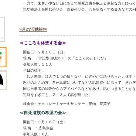
一方で、来客が少ない日にあえて希死念慮を抱える深刻な方とゆっく
気功療法士を囲む茶話会、食養茶話会、心を明るくするヨガなどの例
9月の活動報告
≪こころを休憩する会≫
開催日：９月１０日（日）
場 所 ：常設型傾聴スペース「こころのともしび」
参加人数：１１人
当日の様子：
10人来訪。11人で１つの輪となり、にぎやかに語り合った。休学・
怒りのおさめ方、自死念慮についてなどの話題提供に沿って、それぞ
同じ当事者の経験からのアドバイスなどがあり、話がつきることがな
定時をすぎても、２～３人で話が続いた。
軽食会：チョコレートケーキサンデー、果物、茶菓子
≪自死遺族の希望の会≫
開催日：９月１６日（土）
場 所 ：広島教会
参加人数：６人