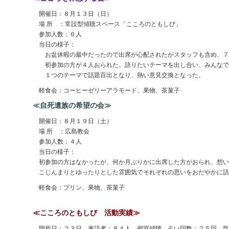
開催日：８月１３日（日）
場 所 ：常設型傾聴スペース「こころのともしび」
参加人数：６人
当日の様子：
お盆休暇の最中だったので出席が心配されたがスタッフも含め、７
初参加の方が４人おられた。語りたいテーマを出し合い、みんなで
１つのテーマで話題百出となり、熱い意見交換となった。
軽食会：コーヒーゼリーアラモード、果物、茶菓子
≪自死遺族の希望の会≫
開催日：８月１９日（土）
場 所 ：広島教会
参加人数：４人
当日の様子：
初参加の方はなかったが、何か月ぶりかに出席した方がおられ、想い
こじんまりとゆったりとした雰囲気でそれぞれの思いをおだやかに語
軽食会：プリン、果物、茶菓子
≪こころのともしび 活動実績≫
開所日：２３日 来訪者：８４人 個室傾聴、占い回数：２５回 気功