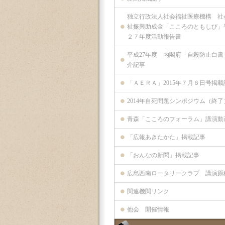
独立行政法人社会福祉医療機構 社
祉振興助成金「こころのともしび」
２７年度活動報告書
平成27年度 内閣府「自殺防止白書
介記事
「ＡＥＲＡ」2015年７月６日号掲載
2014年自死問題シンポジウム（終了
青森「こころのフォーラム」講演動
「広報あきたかた」掲載記事
「おんなの新聞」掲載記事
広島西南ロータリークラブ 講演原
関連機関リンク
他会 開催情報