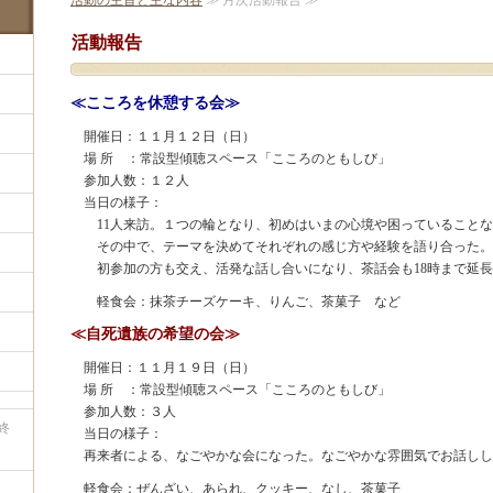
活動報告
≪こころを休憩する会≫
開催日：１１月１２日（日）
場 所 ：常設型傾聴スペース「こころのともしび」
参加人数：１２人
当日の様子：
11人来訪。１つの輪となり、初めはいまの心境や困っていることな
その中で、テーマを決めてそれぞれの感じ方や経験を語り合った。
初参加の方も交え、活発な話し合いになり、茶話会も18時まで延長
軽食会：抹茶チーズケーキ、りんご、茶菓子 など
≪自死遺族の希望の会≫
開催日：１１月１９日（日）
場 所 ：常設型傾聴スペース「こころのともしび」
参加人数：３人
終
当日の様子：
再来者による、なごやかな会になった。なごやかな雰囲気でお話しし
軽食会：ぜんざい、あられ、クッキー、なし、茶菓子