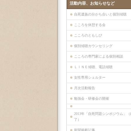
活動内容、お知らせなど
自死遺族の分かち合いと個別傾聴
こころを休憩する会
こころのともしび
個別傾聴カウンセリング
こころの専門家による個別相談
ＬＩＮＥ傾聴、電話傾聴
女性専用シェルター
月次活動報告
勉強会・研修会の開催
2013年「自死問題シンポジウム」（
了）
新聞掲載記事