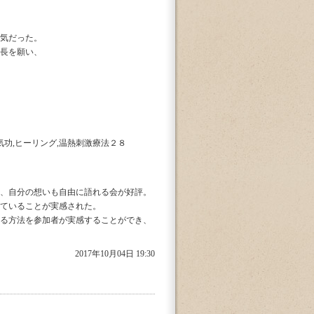
気だった。
長を願い、
功,ヒーリング,温熱刺激療法２８
、自分の想いも自由に語れる会が好評。
ていることが実感された。
る方法を参加者が実感することができ、
2017年10月04日 19:30