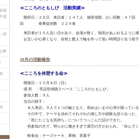
≪こころのともしび 活動実績≫
会福
平成
開所日：２６日 来訪者：１４７人 個室傾聴、占い回数：４７回 気
回 食事提供数 ２２９食
来訪者が１０人近い日があり、会場が狭く、熱気があふれるように感
」紹
お互いが心易くなり、自然と数人で輪を作って長い時間語り合う様子
記事
10月の活動報告
）
≪こころを休憩する会≫
画
開催日：１０月８日（日）
場 所 ：常設型傾聴スペース「こころのともしび」
参加人数：９人
当日の様子：
稿
８人来訪。９人で１つの輪となり、初めはいまの心境や困っている
その中で、テーマを決めてそれぞれの感じ方や経験を語り合った。
「死にたくなる気持ち」についてつっこんだ話ができた。
初参加の方で、明らかに働きすぎで過労の方がおられ、「休んでく
軽食会：チーズケーキ、果物、茶菓子