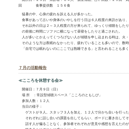
回 食事提供数 １５６食
猛暑の中、心身の疲れを訴える人が多かった。
食事があって占いや身体のいやしを行う日は６人程度の来訪があり、
それ以外の日は２～３人程度の方が来られて、ゆっくり傾聴をしたり
の前後に時間にソファに横になって昼寝をしたりと過ごされた。
人が多いとかえってくつろげない人が傾聴を申し込まれる時は、火・
そのような方は夜眠れなかったり、疲れていることも多いので、数時
「自宅では眠れないのにここでは熟睡できる」と言われることも多く
７月の活動報告
≪こころを休憩する会≫
開催日：７月９日（日）
場 所 ：常設型傾聴スペース「こころのともしび」
参加人数：１２人
当日の様子：
ゲストが９人。スタッフ３人を加え、１２人で分かち合いを行った
それぞれに話し合いの課題を出してもらい、ボードに書き出してそ
話す人が偏ることなく、参加者それぞれが意見や感想を言えたのが