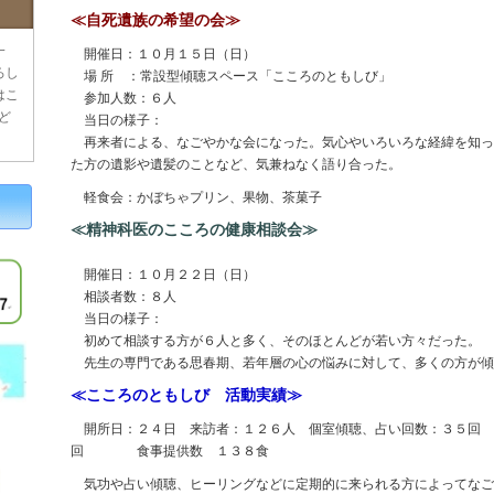
≪自死遺族の希望の会≫
一
開催日：１０月１５日（日）
ろし
場 所 ：常設型傾聴スペース「こころのともしび」
はこ
参加人数：６人
ど
当日の様子：
再来者による、なごやかな会になった。気心やいろいろな経緯を知っ
た方の遺影や遺髪のことなど、気兼ねなく語り合った。
軽食会：かぼちゃプリン、果物、茶菓子
≪精神科医のこころの健康相談会≫
開催日：１０月２２日（日）
相談者数：８人
当日の様子：
初めて相談する方が６人と多く、そのほとんどが若い方々だった。
先生の専門である思春期、若年層の心の悩みに対して、多くの方が傾
≪こころのともしび 活動実績≫
開所日：２４日 来訪者：１２６人 個室傾聴、占い回数：３５回 気
回 食事提供数 １３８食
気功や占い傾聴、ヒーリングなどに定期的に来られる方によってなご