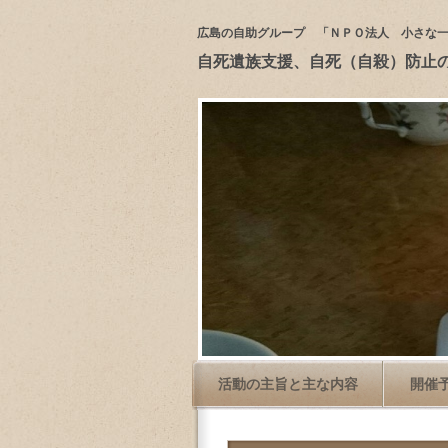
広島の自助グループ 「ＮＰＯ法人 小さな
自死遺族支援、自死（自殺）防止
活動の主旨と主な内容
開催