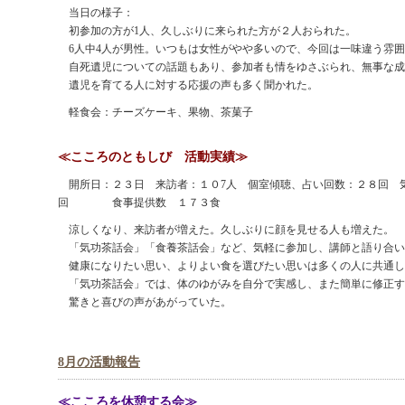
当日の様子：
初参加の方が1人、久しぶりに来られた方が２人おられた。
6人中4人が男性。いつもは女性がやや多いので、今回は一味違う雰囲
自死遺児についての話題もあり、参加者も情をゆさぶられ、無事な成
遺児を育てる人に対する応援の声も多く聞かれた。
軽食会：チーズケーキ、果物、茶菓子
≪こころのともしび 活動実績≫
開所日：２３日 来訪者：１０7人 個室傾聴、占い回数：２８回 気
回 食事提供数 １７３食
涼しくなり、来訪者が増えた。久しぶりに顔を見せる人も増えた。
「気功茶話会」「食養茶話会」など、気軽に参加し、講師と語り合い
健康になりたい思い、よりよい食を選びたい思いは多くの人に共通し
「気功茶話会」では、体のゆがみを自分で実感し、また簡単に修正す
驚きと喜びの声があがっていた。
8月の活動報告
≪こころを休憩する会≫