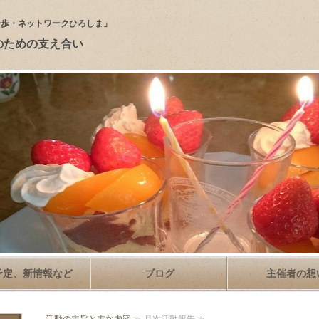
一歩・ネットワークひろしま」
のための支え合い
予定、新情報など
ブログ
主催者の想
活動の主旨と主な内容
≫ 月次活動報告 ≫