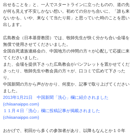
出せることを」と、一人でスタートラインに立ったものの、道の先
が何も見えず不安しかない想い。初めての分かち合いに、「誰も来
ないかも、いや、来なくて当たり前」と思っていた時のことを思い
出します。
広島教会（日本基督教団）では、牧師先生が快く分かち合い会場を
無償で使用させてくださいました。
全国自死遺族連絡会の、中国地方の仲間の方々が心配して応援に来
てくださいました。
また、会場を提供下さった広島教会がパンフレットを置かせてくだ
さったり、牧師先生や教会員の方々が、口コミで広めて下さった
り。
中国新聞の方から声がかかり、何度か、記事で取り上げてください
ました。
2013年1月21日 中国新聞「洗心」欄に紹介されました
(chiisanaippo.com)
１１月４日「洗心」欄に投稿記事が掲載されました
(chiisanaippo.com)
おかげで、初回から多くの参加者があり、以降もなんとか１０年