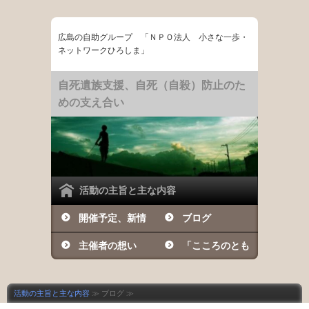
広島の自助グループ 「ＮＰＯ法人 小さな一歩・
ネットワークひろしま」
自死遺族支援、自死（自殺）防止のた
めの支え合い
活動の主旨と主な内容
開催予定、新情
ブログ
報など
主催者の想い
「こころのとも
しび」の日々
活動の主旨と主な内容
≫ ブログ ≫