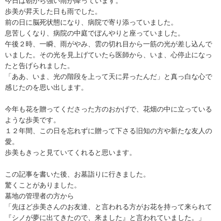
今日は朝から強い雨が降っています。
歩美が昇天した日も雨でした。
前の日に脳死状態になり、病院で寄り添っていました。
息苦しくなり、病院の中庭でぼんやりと座っていました。
午後２時、一瞬、雨がやみ、雲の切れ目から一筋の光が差し込んで
いました。その光を見上げていたら医師から、いま、心停止になっ
たと告げられました。
「ああ、いま、光の階段を上って天に昇ったんだ」と真っ白な心で
感じたのを思い出します。
今年も花を贈ってくださった方のおかげで、花畑の中に立っている
ような歩美です。
１２年間、この日を忘れずに贈って下さる旧知の方や新たな友人の
愛。
歩美もきっと見ていてくれると思います。
この記事を書いた後、お墓詣りに行きました。
驚くことがありました。
墓地の管理者の方から
「先ほど歩美さんのお友達、と言われる方がお花を持って来られて
『シノが夢に出てきたので、来ました』と言われていました。」