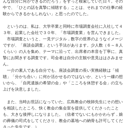
んな自分に何ができるのだろう」をずっと模索していた日々。その
中で、「ひとの話を真摯に傾聴する」ことは、それまでの仕事の経
験からできるかもしれない」と思ったのでした。
というのは、私は、大学卒業と同時に市場調査会社に入社して４
３年、起業した会社で３０年、「市場調査業」を営んできました。
市場調査というと、一見デジタル，数字の世界のようなイメージ
ですが、「座談会調査」という手法があります。少人数（６～８人
くらい）の人を集め、テーマに沿って、出席者の本音を丁寧に、真
摯にお聞きする調査です。司会者は自分の主観や意見ははさみませ
ん。
一介の素人である自分でも、座談会調査の長い実務経験は「傾
聴」「分かち合い」に何か活かせるのではないか、という一縷の想
いから、「自死遺族の希望の会」や「こころを休憩する会」の立ち
上げを決意しました。
また、当時お世話になっていた、広島教会の牧師先生にその想い
を相談したところ、快く教会の集会室を提供してくださったこと
も、大きな後押しになりました。（信者でないにもかかわらず，娘
の葬儀の司式をしてくださり、教会の墓地への納骨も許可してくだ
さった先生です。）