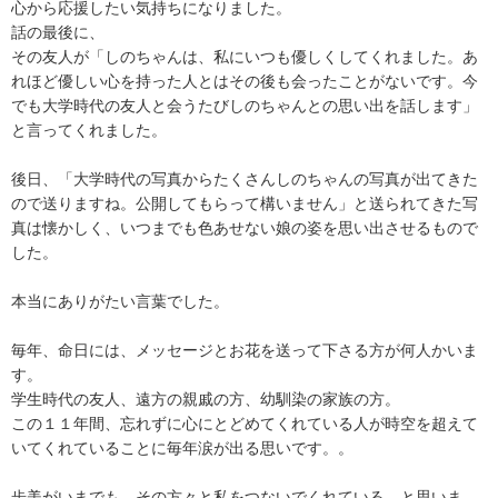
心から応援したい気持ちになりました。
話の最後に、
その友人が「しのちゃんは、私にいつも優しくしてくれました。あ
れほど優しい心を持った人とはその後も会ったことがないです。今
でも大学時代の友人と会うたびしのちゃんとの思い出を話します」
と言ってくれました。
後日、「大学時代の写真からたくさんしのちゃんの写真が出てきた
ので送りますね。公開してもらって構いません」と送られてきた写
真は懐かしく、いつまでも色あせない娘の姿を思い出させるもので
した。
本当にありがたい言葉でした。
毎年、命日には、メッセージとお花を送って下さる方が何人かいま
す。
学生時代の友人、遠方の親戚の方、幼馴染の家族の方。
この１１年間、忘れずに心にとどめてくれている人が時空を超えて
いてくれていることに毎年涙が出る思いです。。
歩美がいまでも、その方々と私をつないでくれている、と思いま