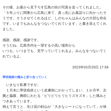
その後、お墓から見下ろす広島の街の写真を送ってくれました。
「５年ぶりに関東から広島に来て、真っ先にお墓詣りに向かったそ
うです。そうさせてくれるほど、しのちゃんはみんなの大切な存在
です。いまでもみんなをつないでくれています」と書き添えてくれ
ました。
感謝、感謝。感謝です。
そうだね、広島市内を一望する小高い場所から
いつも、いつまでも、見守っていてくれるよ。みんなをつないでく
れているよ。
2023年03月29日 17:58
帯状疱疹の痛みと折り合っていく
いきなり私事ですが、
１月末に帯状疱疹という皮膚病にかかってしまい、１か月半、左
腕と脇腹、胸部にわたる「ピリピリヒリヒリズキズキ」した痛みと
つきあっています。
例えて言うと、生け花の剣山が「大きなシートになっていて」が体