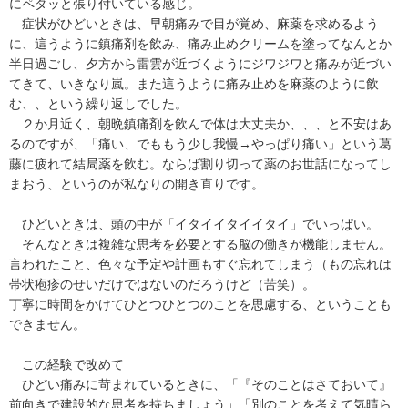
にペタッと張り付いている感じ。
症状がひどいときは、早朝痛みで目が覚め、麻薬を求めるよう
に、這うように鎮痛剤を飲み、痛み止めクリームを塗ってなんとか
半日過ごし、夕方から雷雲が近づくようにジワジワと痛みが近づい
てきて、いきなり嵐。また這うように痛み止めを麻薬のように飲
む、、という繰り返しでした。
２か月近く、朝晩鎮痛剤を飲んで体は大丈夫か、、、と不安はあ
るのですが、「痛い、でももう少し我慢→やっぱり痛い」という葛
藤に疲れて結局薬を飲む。ならば割り切って薬のお世話になってし
まおう、というのが私なりの開き直りです。
ひどいときは、頭の中が「イタイイタイイタイ」でいっぱい。
そんなときは複雑な思考を必要とする脳の働きが機能しません。
言われたこと、色々な予定や計画もすぐ忘れてしまう（もの忘れは
帯状疱疹のせいだけではないのだろうけど（苦笑）。
丁寧に時間をかけてひとつひとつのことを思慮する、ということも
できません。
この経験で改めて
ひどい痛みに苛まれているときに、「『そのことはさておいて』
前向きで建設的な思考を持ちましょう」「別のことを考えて気晴ら