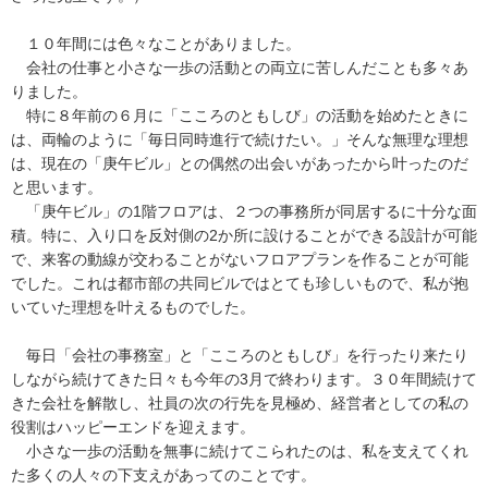
１０年間には色々なことがありました。
会社の仕事と小さな一歩の活動との両立に苦しんだことも多々あ
りました。
特に８年前の６月に「こころのともしび」の活動を始めたときに
は、両輪のように「毎日同時進行で続けたい。」そんな無理な理想
は、現在の「庚午ビル」との偶然の出会いがあったから叶ったのだ
と思います。
「庚午ビル」の1階フロアは、２つの事務所が同居するに十分な面
積。特に、入り口を反対側の2か所に設けることができる設計が可能
で、来客の動線が交わることがないフロアプランを作ることが可能
でした。これは都市部の共同ビルではとても珍しいもので、私が抱
いていた理想を叶えるものでした。
毎日「会社の事務室」と「こころのともしび」を行ったり来たり
しながら続けてきた日々も今年の3月で終わります。３０年間続けて
きた会社を解散し、社員の次の行先を見極め、経営者としての私の
役割はハッピーエンドを迎えます。
小さな一歩の活動を無事に続けてこられたのは、私を支えてくれ
た多くの人々の下支えがあってのことです。