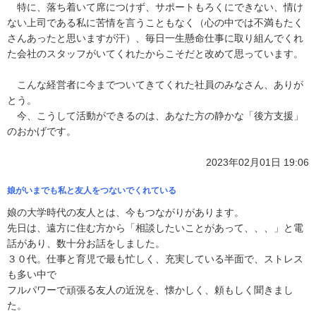
特に、落ち着いて席につけず、サポートもろくにできない、情け
ない上司である私に苦情を言うこともなく（心の中では不満もたく
さんあったと思いますが汗）、毎日一生懸命仕事に取り組んでくれ
た会社のスタッフがいてくれたからこそだと改めて思っています。
こんな経営者に今までついてきてくれた社員のみなさん、ありが
とう。
今、こうして活動ができるのは、あなた方の静かな「後方支援」
のおかげです。
2023年02月01日 19:06
娘がいまでも私と友人をつないでくれている
娘の大学時代の友人とは、今もつながりがあります。
先日は、遠方に住む方から「相談したいことがあって、、、」と電
話があり、数十分お話をしました。
３０代。仕事と育児で最も忙しく、充実している半面で、ストレス
も多い中で
フルパワーで頑張る友人の近況を、懐かしく、頼もしく聞きまし
た。